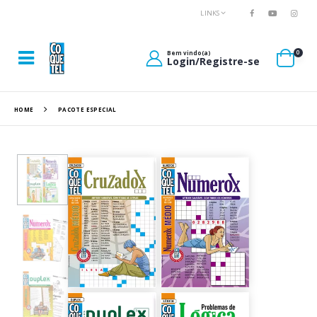
LINKS
0
Bem vindo(a)
Login/Registre-se
HOME
PACOTE ESPECIAL